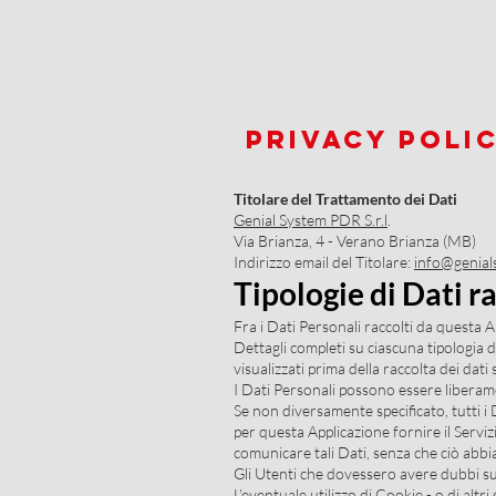
PRIVACY POLI
Titolare del Trattamento dei Dati
Genial
System PDR S.r.l
.
Via Brianza, 4 - Verano Brianza (MB)
Indirizzo email del Titolare:
info@genial
Tipologie di Dati ra
Fra i Dati Personali raccolti da questa 
Dettagli completi su ciascuna tipologia di
visualizzati prima della raccolta dei dati s
I Dati Personali possono essere liberame
Se non diversamente specificato, tutti i 
per questa Applicazione fornire il Servizi
comunicare tali Dati, senza che ciò abbia
Gli Utenti che dovessero avere dubbi su q
L’eventuale utilizzo di Cookie - o di altr