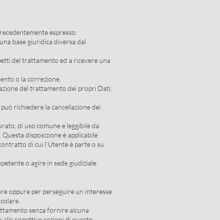
 precedentemente espresso.
una base giuridica diversa dal
spetti del trattamento ed a ricevere una
mento o la correzione.
azione del trattamento dei propri Dati.
può richiedere la cancellazione dei
tturato, di uso comune e leggibile da
. Questa disposizione è applicabile
ontratto di cui l’Utente è parte o su
etente o agire in sede giudiziale.
tolare oppure per perseguire un interesse
icolare.
trattamento senza fornire alcuna
 alle rispettive sezioni di questo