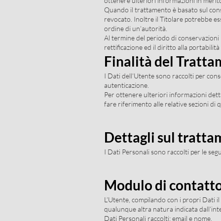
ottenere ulteriori informazioni in merito
Quando il trattamento è basato sul cons
revocato. Inoltre il Titolare potrebbe e
ordine di un’autorità.
Al termine del periodo di conservazioni i 
rettificazione ed il diritto alla portabili
Finalità del Tratta
I Dati dell’Utente sono raccolti per conse
autenticazione.
Per ottenere ulteriori informazioni detta
fare riferimento alle relative sezioni d
Dettagli sul tratta
I Dati Personali sono raccolti per le segue
Modulo di contatt
L’Utente, compilando con i propri Dati il
qualunque altra natura indicata dall’in
Dati Personali raccolti: email e nome.