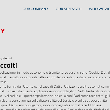
OUR COMPANY
OUR STRENGTH
WHO WE WO
CY
system.it
ccolti
Applicazione, in modo autonomo o tramite terze parti, ci sono:
Cookie
, Dati d
 dati raccolti sono forniti nelle sezioni dedicate di questa privacy policy o me
tessi.
nte forniti dall'Utente o, nel caso di Dati di Utilizzo, raccolti automaticame
Dati richiesti da questa Applicazione sono obbligatori. Se l’Utente rifiuta di
o. Nei casi in cui questa Applicazione indichi alcuni Dati come facoltativi, gli 
 alcuna conseguenza sulla disponibilità del Servizio o sulla sua operatività.
uali Dati siano obbligatori, sono incoraggiati a contattare il Titolare.
i strumenti di tracciamento - da parte di questa Applicazione o dei titolari dei s