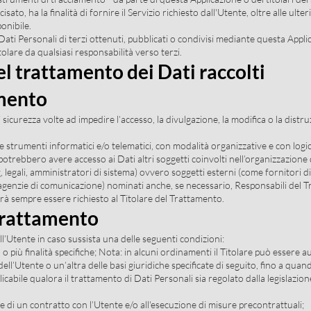
to, ha la finalità di fornire il Servizio richiesto dall'Utente, oltre alle ulteri
onibile.
Dati Personali di terzi ottenuti, pubblicati o condivisi mediante questa Applica
tolare da qualsiasi responsabilità verso terzi.
l trattamento dei Dati raccolti
amento
 sicurezza volte ad impedire l’accesso, la divulgazione, la modifica o la dist
 strumenti informatici e/o telematici, con modalità organizzative e con logic
si, potrebbero avere accesso ai Dati altri soggetti coinvolti nell’organizzazion
egali, amministratori di sistema) ovvero soggetti esterni (come fornitori di ser
 agenzie di comunicazione) nominati anche, se necessario, Responsabili del T
rà sempre essere richiesto al Titolare del Trattamento.
 trattamento
 all’Utente in caso sussista una delle seguenti condizioni:
o più finalità specifiche; Nota: in alcuni ordinamenti il Titolare può essere a
ll’Utente o un’altra delle basi giuridiche specificate di seguito, fino a qua
icabile qualora il trattamento di Dati Personali sia regolato dalla legislazio
e di un contratto con l’Utente e/o all'esecuzione di misure precontrattuali;