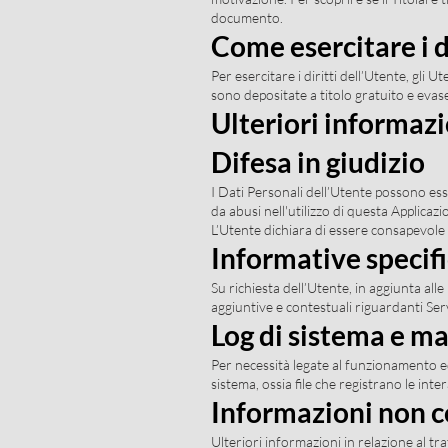
documento.
Come esercitare i di
Per esercitare i diritti dell’Utente, gli 
sono depositate a titolo gratuito e evas
Ulteriori informaz
Difesa in giudizio
I Dati Personali dell’Utente possono esse
da abusi nell'utilizzo di questa Applicaz
L’Utente dichiara di essere consapevole c
Informative specif
Su richiesta dell’Utente, in aggiunta al
aggiuntive e contestuali riguardanti Servi
Log di sistema e m
Per necessità legate al funzionamento ed 
sistema, ossia file che registrano le int
Informazioni non c
Ulteriori informazioni in relazione al t