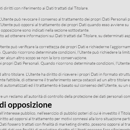
 diritti con riferimento ai Dati trattati dal Titolare.
L’Utente può revocare il consenso al trattamento dei propri Dati Personali
 L’Utente può opporsi al trattamento dei propri Dati quando esso avviene su 
di opposizione sono indicati nella sezione sottostante.
tto ad ottenere informazioni sui Dati trattati dal Titolare, su determinati a
L’Utente può verificare la correttezza dei propri Dati e richiederne l’aggiorna
. Quando ricorrono determinate condizioni, l’Utente può richiedere la limit
ti per alcun altro scopo se non la loro conservazione.
ei propri Dati Personali. Quando ricorrono determinate condizioni, l’Utente 
ad altro titolare. L’Utente ha diritto di ricevere i propri Dati in formato stru
e fattibile, di ottenerne il trasferimento senza ostacoli ad un altro titolare
i automatizzati ed il trattamento è basato sul consenso dell’Utente, su un c
un reclamo all’autorità di controllo della protezione dei dati personali comp
o di opposizione
’interesse pubblico, nell’esercizio di pubblici poteri di cui è investito il Ti
diritto ad opporsi al trattamento per motivi connessi alla loro situazione part
o Dati fossero trattati con finalità di marketing diretto, possono opporsi al 
ratti dati con finalità di marketing diretto gli Utenti possono fare riferimento