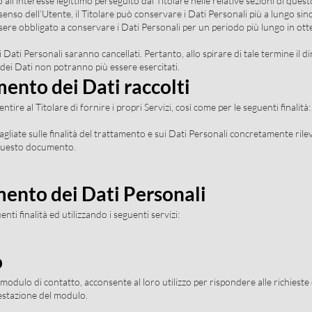
 all’interesse legittimo perseguito dal Titolare nelle relative sezioni di que
enso dell’Utente, il Titolare può conservare i Dati Personali più a lungo 
ssere obbligato a conservare i Dati Personali per un periodo più lungo in ot
Dati Personali saranno cancellati. Pertanto, allo spirare di tale termine il di
tà dei Dati non potranno più essere esercitati.
mento dei Dati raccolti
ntire al Titolare di fornire i propri Servizi, così come per le seguenti finali
gliate sulle finalità del trattamento e sui Dati Personali concretamente rilev
i questo documento.
mento dei Dati Personali
nti finalità ed utilizzando i seguenti servizi:
o
 modulo di contatto, acconsente al loro utilizzo per rispondere alle richieste 
testazione del modulo.