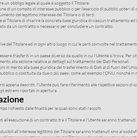
 un obbligo legale al quale è soggetto il Titolare;
ne di un compito di interesse pubblico o per l'esercizio di pubblici poteri di cu
uimento del legittimo interesse del Titolare o di terzi.
l Titolare di chiarire la concreta base giuridica di ciascun trattamento ed in 
visto da un contratto o necessario per concludere un contratto.
ive del Titolare ed in ogni altro luogo in cui le parti coinvolte nel trattamento
ssere trasferiti in un paese diverso da quello in cui l’Utente si trova. Per o
ento alla sezione relativa ai dettagli sul trattamento dei Dati Personali.
oni in merito alla base giuridica del trasferimento di Dati al di fuori dell’
 pubblico o costituita da due o più paesi, come ad esempio l’ONU, nonché in 
ti appena descritti, l’Utente può fare riferimento alle rispettive sezioni d
li estremi riportati in apertura.
azione
mpo richiesto dalle finalità per le quali sono stati raccolti.
gati all’esecuzione di un contratto tra il Titolare e l’Utente saranno trattenu
onducibili all’interesse legittimo del Titolare saranno trattenuti sino al soddi