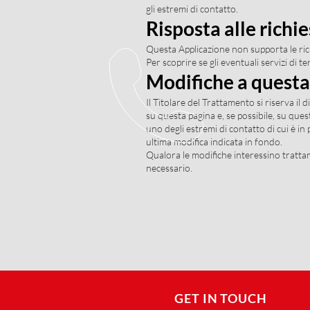
gli estremi di contatto.
Risposta alle richi
Questa Applicazione non supporta le ric
Per scoprire se gli eventuali servizi di te
Modifiche a questa
Il Titolare del Trattamento si riserva i
su questa pagina e, se possibile, su que
uno degli estremi di contatto di cui è i
ultima modifica indicata in fondo.
Qualora le modifiche interessino trattam
necessario.
GET IN TOUCH