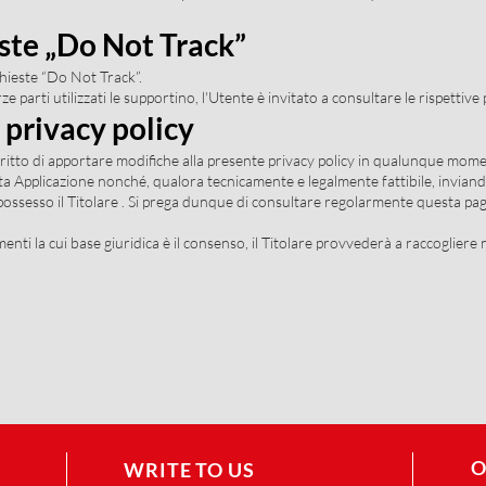
este „Do Not Track”
hieste “Do Not Track”.
rze parti utilizzati le supportino, l'Utente è invitato a consultare le rispettive 
 privacy policy
l diritto di apportare modifiche alla presente privacy policy in qualunque m
sta Applicazione nonché, qualora tecnicamente e legalmente fattibile, inviand
n possesso il Titolare . Si prega dunque di consultare regolarmente questa pag
enti la cui base giuridica è il consenso, il Titolare provvederà a raccoglier
O
WRITE TO US