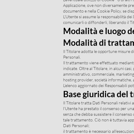
Applicazione, ove non diversamente precisa
documento e nella Cookie Policy, se disp
L'Utente si assume la responsabilità dei 
comunicarli o diffonderli, liberando il Ti
Modalità e luogo de
Modalità di tratt
Il Titolare adotta le opportune misure di
Personali.
Il trattamento viene effettuato mediante
indicate. Oltre al Titolare, in alcuni ca
amministrativo, commerciale, marketing, l
hosting provider, società informatiche,
L’elenco aggiornato dei Responsabili pot
Base giuridica del
Il Titolare tratta Dati Personali relativi
l’Utente ha prestato il consenso per una 
senza che debba sussistere il consenso de
tale trattamento. Ciò non è tuttavia appl
Dati Personali;
il trattamento è necessario all'esecuzion