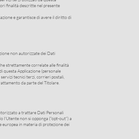
ori finalità descritte nel presente
zione e garantisce di avere il diritto di
ruzione non autorizzate dei Dati
he strettamente correlate alle finalità
e di questa Applicazione (personale
vizi tecnici terzi, corrieri postali,
rattamento da parte del Titolare.
utorizzato a trattare Dati Personali
ndo l’Utente non si opponga (“opt-out”) a
ne europea in materia di protezione dei