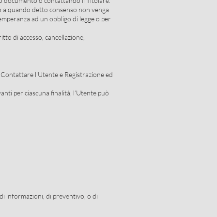
sto documento o contattando il Titolare.
sino a quando detto consenso non venga
temperanza ad un obbligo di legge o per
ritto di accesso, cancellazione,
tà: Contattare l'Utente e Registrazione ed
anti per ciascuna finalità, l’Utente può
di informazioni, di preventivo, o di