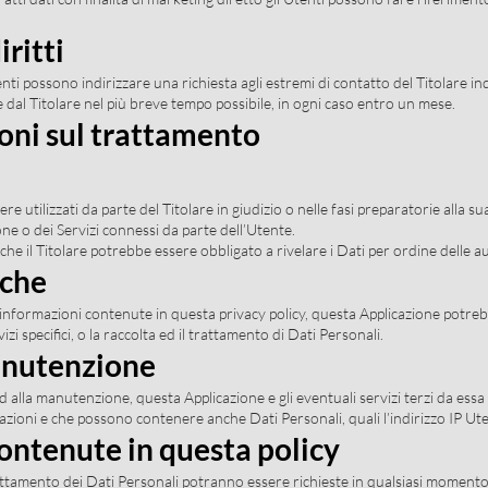
ritti
Utenti possono indirizzare una richiesta agli estremi di contatto del Titolare 
e dal Titolare nel più breve tempo possibile, in ogni caso entro un mese.
ioni sul trattamento
re utilizzati da parte del Titolare in giudizio o nelle fasi preparatorie alla s
ione o dei Servizi connessi da parte dell’Utente.
he il Titolare potrebbe essere obbligato a rivelare i Dati per ordine delle a
iche
le informazioni contenute in questa privacy policy, questa Applicazione potreb
zi specifici, o la raccolta ed il trattamento di Dati Personali.
anutenzione
alla manutenzione, questa Applicazione e gli eventuali servizi terzi da essa 
erazioni e che possono contenere anche Dati Personali, quali l’indirizzo IP Ut
ontenute in questa policy
rattamento dei Dati Personali potranno essere richieste in qualsiasi momento