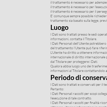
il trattamento è necessario per adempiere
il trattamento è necessario per l'esecuzio
il trattamento è necessario per il perseg
E’ comunque sempre possibile richiedere a
trattamento sia basato sulla legge, pre
Luogo
I Dati sono trattati presso le sedi operat
informazioni, contatta il Titolare.
I Dati Personali dell’Utente potrebbero e
del trattamento l’Utente può fare riferim
L’Utente ha diritto a ottenere informazi
internazionale di diritto internazionale
dal Titolare per proteggere i Dati.
Qualora abbia luogo uno dei trasferimen
informazioni al Titolare contattandolo ag
Periodo di conserv
I Dati sono trattati e conservati per il te
Pertanto:
I Dati Personali raccolti per scopi colle
l’esecuzione di tale contratto.
I Dati Personali raccolti per finalità ric