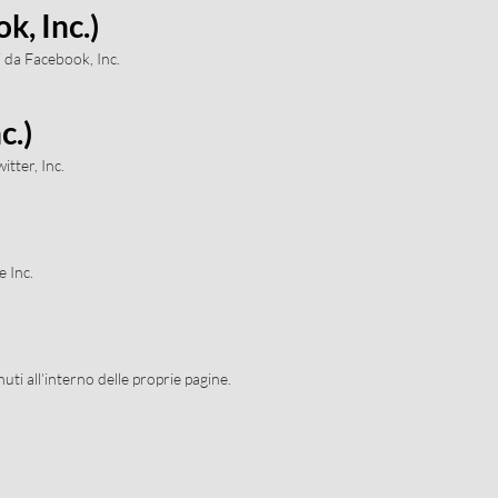
k, Inc.)
i da Facebook, Inc.
c.)
itter, Inc.
e Inc.
ti all’interno delle proprie pagine.