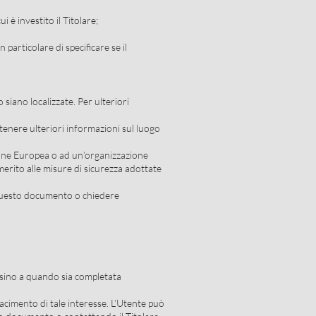
i è investito il Titolare;
particolare di specificare se il
 siano localizzate. Per ulteriori
ttenere ulteriori informazioni sul luogo
Unione Europea o ad un’organizzazione
merito alle misure di sicurezza adottate
i questo documento o chiedere
ti sino a quando sia completata
sfacimento di tale interesse. L’Utente può