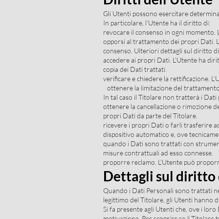
Gli Utenti possono esercitare determinati
In particolare, l’Utente ha il diritto di:
revocare il consenso in ogni momento. 
opporsi al trattamento dei propri Dati.
consenso. Ulteriori dettagli sul diritto 
accedere ai propri Dati. L’Utente ha diri
copia dei Dati trattati.
verificare e chiedere la rettificazione. 
ottenere la limitazione del trattamento
In tal caso il Titolare non tratterà i Da
ottenere la cancellazione o rimozione d
propri Dati da parte del Titolare.
ricevere i propri Dati o farli trasferire 
dispositivo automatico e, ove tecnicament
quando i Dati sono trattati con strument
misure contrattuali ad esso connesse.
proporre reclamo. L’Utente può proporre 
Dettagli sul diritt
Quando i Dati Personali sono trattati nell
legittimo del Titolare, gli Utenti hanno 
Si fa presente agli Utenti che, ove i lor
motivazione. Per scoprire se il Titolare t