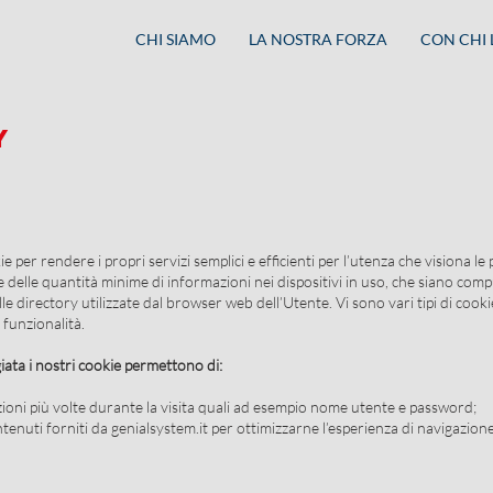
CHI SIAMO
LA NOSTRA FORZA
CON CHI
Y
okie per rendere i propri servizi semplici e efficienti per l’utenza che visiona le
 delle quantità minime di informazioni nei dispositivi in uso, che siano compute
le directory utilizzate dal browser web dell’Utente. Vi sono vari tipi di cooki
 funzionalità.
iata i nostri cookie permettono di:
azioni più volte durante la visita quali ad esempio nome utente e password;
ontenuti forniti da genialsystem.it per ottimizzarne l’esperienza di navigazione e