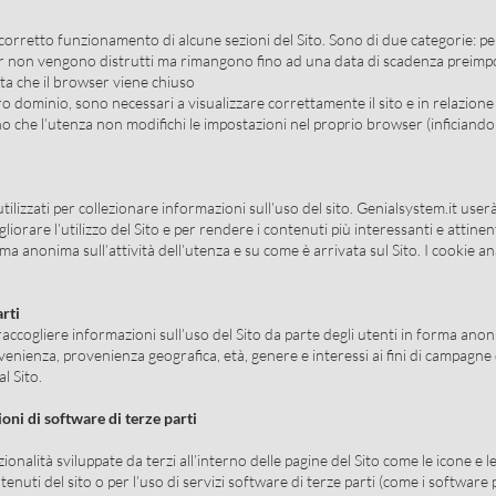
corretto funzionamento di alcune sezioni del Sito. Sono di due categorie: per
ser non vengono distrutti ma rimangono fino ad una data di scadenza preimp
lta che il browser viene chiuso
o dominio, sono necessari a visualizzare correttamente il sito e in relazione a
eno che l’utenza non modifichi le impostazioni nel proprio browser (inficiando 
ilizzati per collezionare informazioni sull’uso del sito. Genialsystem.it use
igliorare l’utilizzo del Sito e per rendere i contenuti più interessanti e attine
rma anonima sull’attività dell’utenza e su come è arrivata sul Sito. I cookie ana
arti
 raccogliere informazioni sull’uso del Sito da parte degli utenti in forma anon
ovenienza, provenienza geografica, età, genere e interessi ai fini di campagn
al Sito.
oni di software di terze parti
ionalità sviluppate da terzi all’interno delle pagine del Sito come le icone e 
tenuti del sito o per l’uso di servizi software di terze parti (come i software